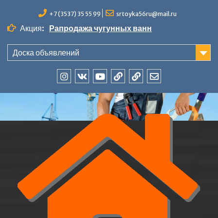
Перейти
+7 (3537) 35 55 99
srtoyka56ru@mail.ru
к
содержимому
Акция:
Рапродажа чугунных ванн
Доска объявлений
Инстаграмм
ВК
Youtube
mCard
Cyclos
Email