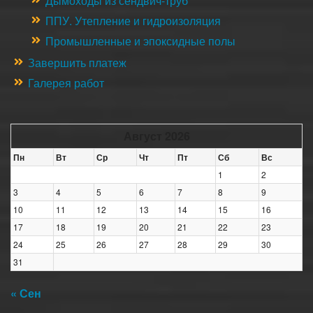
Дымоходы из сендвич-труб
ППУ. Утепление и гидроизоляция
Промышленные и эпоксидные полы
Завершить платеж
Галерея работ
Август 2026
Пн
Вт
Ср
Чт
Пт
Сб
Вс
1
2
3
4
5
6
7
8
9
10
11
12
13
14
15
16
17
18
19
20
21
22
23
24
25
26
27
28
29
30
31
« Сен