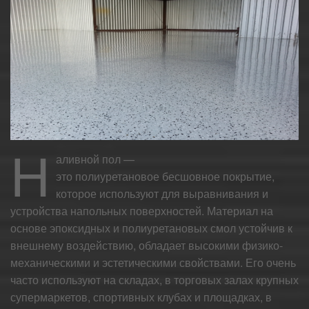
Н
аливной пол —
это полиуретановое бесшовное покрытие,
которое используют для выравнивания и
устройства напольных поверхностей. Материал на
основе эпоксидных и полиуретановых смол устойчив к
внешнему воздействию, обладает высокими физико-
механическими и эстетическими свойствами. Его очень
часто используют на складах, в торговых залах крупных
супермаркетов, спортивных клубах и площадках, в