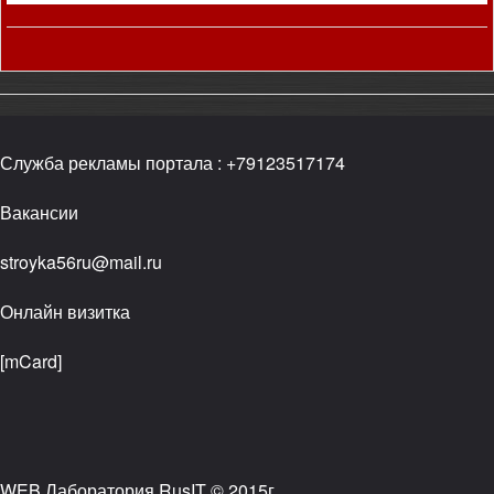
Служба рекламы портала
:
+79123517174
Вакансии
stroyka56ru@mail.ru
Онлайн визитка
[mCard]
WEB.Лаборатория
RusIT
© 2015г.