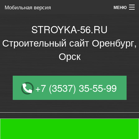
Мобильная версия
МЕНЮ
На главную
STROYKA-56.RU
Новости
Строительный сайт Оренбург,
Объявления
Орск
Для клиентов
Для строителей
+7 (3537) 35-55-99
Для партнёров
Цены на услуги
СВП-система выравнивания плитки